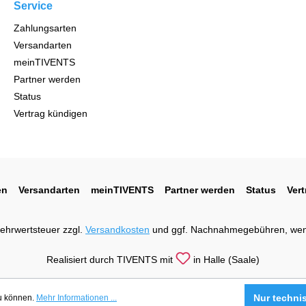
Service
Zahlungsarten
Versandarten
meinTIVENTS
Partner werden
Status
Vertrag kündigen
en
Versandarten
meinTIVENTS
Partner werden
Status
Ver
 Mehrwertsteuer zzgl.
Versandkosten
und ggf. Nachnahmegebühren, wen
Realisiert durch TIVENTS mit
in Halle (Saale)
Nur techni
zu können.
Mehr Informationen ...