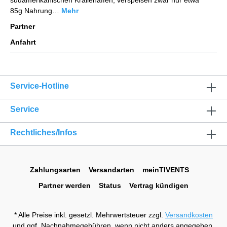
südamerikanischen Krallenaffen, verspeisen zwar nur etwa
85g Nahrung…
Mehr
Partner
Anfahrt
Service-Hotline
Service
Rechtliches/Infos
Zahlungsarten
Versandarten
meinTIVENTS
Partner werden
Status
Vertrag kündigen
* Alle Preise inkl. gesetzl. Mehrwertsteuer zzgl.
Versandkosten
und ggf. Nachnahmegebühren, wenn nicht anders angegeben.