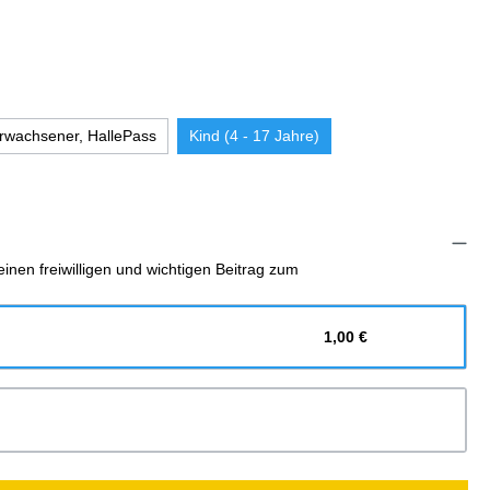
rwachsener, HallePass
Kind (4 - 17 Jahre)
inen freiwilligen und wichtigen Beitrag zum
1,00 €