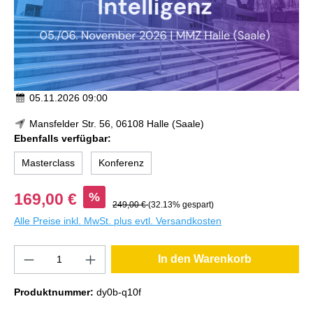
05.11.2026 09:00
Mansfelder Str. 56, 06108 Halle (Saale)
Ebenfalls verfügbar:
Masterclass
Konferenz
%
169,00 €
249,00 €
(32.13% gespart)
Alle Preise inkl. MwSt. plus evtl. Versandkosten
In den Warenkorb
Produktnummer:
dy0b-q10f