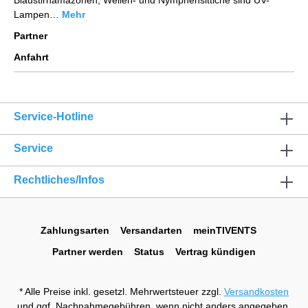
Blaustirnamazonen, Wellen- und Nymphensittiche sind UV-
Lampen…
Mehr
Partner
Anfahrt
Service-Hotline
Service
Rechtliches/Infos
Zahlungsarten
Versandarten
meinTIVENTS
Partner werden
Status
Vertrag kündigen
* Alle Preise inkl. gesetzl. Mehrwertsteuer zzgl.
Versandkosten
und ggf. Nachnahmegebühren, wenn nicht anders angegeben.