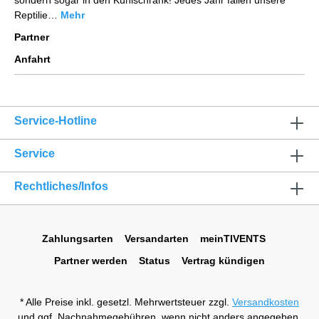
sondern sogar in den Kühlschrank! Jedes Jahr fallen unsere
Reptilie…
Mehr
Partner
Anfahrt
Service-Hotline
Service
Rechtliches/Infos
Zahlungsarten
Versandarten
meinTIVENTS
Partner werden
Status
Vertrag kündigen
* Alle Preise inkl. gesetzl. Mehrwertsteuer zzgl.
Versandkosten
und ggf. Nachnahmegebühren, wenn nicht anders angegeben.